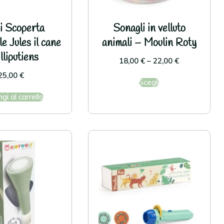
i Scoperta
Sonagli in velluto
e Jules il cane
animali – Moulin Roty
lliputiens
18,00
€
–
22,00
€
25,00
€
Scegli
gi al carrello