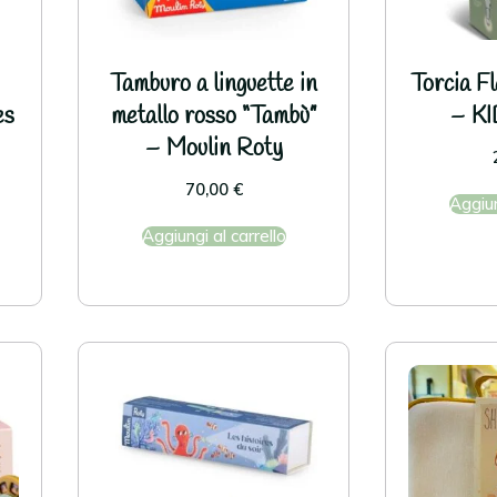
Tamburo a linguette in
Torcia Fl
es
metallo rosso “Tambù”
– K
– Moulin Roty
70,00
€
Aggiun
Aggiungi al carrello