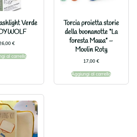
ashlight Verde
Torcia proietta storie
IDYWOLF
della buonanotte “La
foresta Mawa” –
26,00
€
Moulin Roty
gi al carrello
17,00
€
Aggiungi al carrello