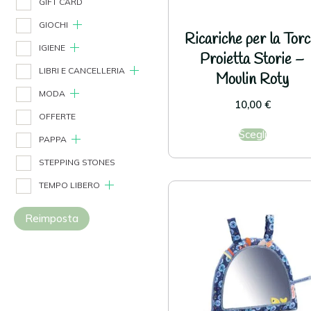
GIFT CARD
GIOCHI
Ricariche per la Torc
IGIENE
Proietta Storie –
LIBRI E CANCELLERIA
Moulin Roty
MODA
10,00
€
OFFERTE
Scegli
PAPPA
STEPPING STONES
TEMPO LIBERO
Reimposta