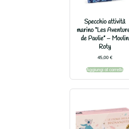
Specchio attività
marino “Les Aventur
de Paulie” – Moulin
Roty
45,00
€
Aggiungi al carrello