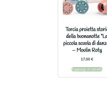
Torcia proietta stori
della buonanotte “L
piccola scuola di danz
– Moulin Roty
17,00
€
Aggiungi al carrello