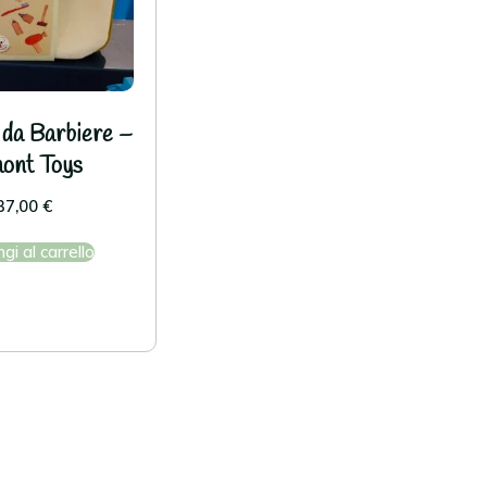
 da Barbiere –
ont Toys
37,00
€
gi al carrello