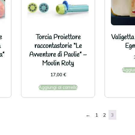
e
Torcia Proiettore
Valigetta
a
raccontastorie “Le
Egm
a”
Avventure di Paulie” –
Moulin Roty
Aggiun
17,00
€
Aggiungi al carrello
←
1
2
3