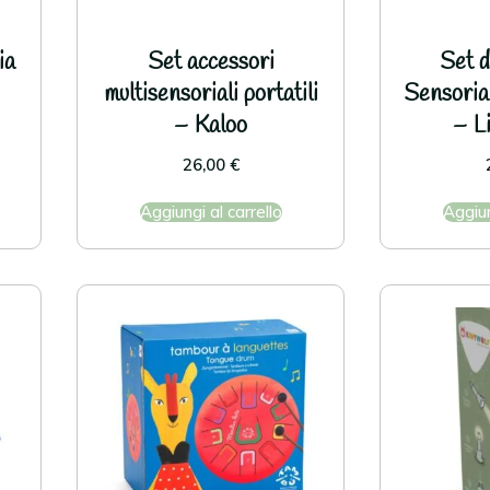
ia
Set accessori
Set d
multisensoriali portatili
Sensorial
– Kaloo
– Li
26,00
€
Aggiungi al carrello
Aggiun