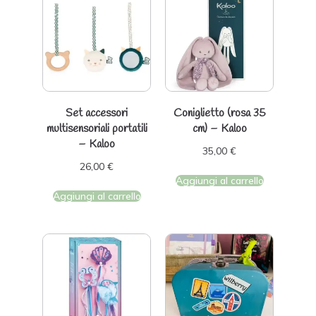
Set accessori
Coniglietto (rosa 35
multisensoriali portatili
cm) – Kaloo
– Kaloo
35,00
€
26,00
€
Aggiungi al carrello
Aggiungi al carrello