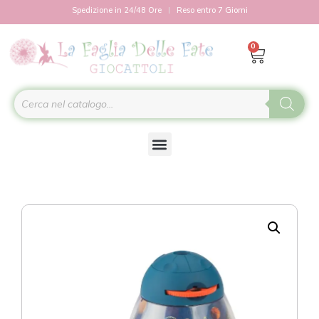
Spedizione in 24/48 Ore
Reso entro 7 Giorni
0