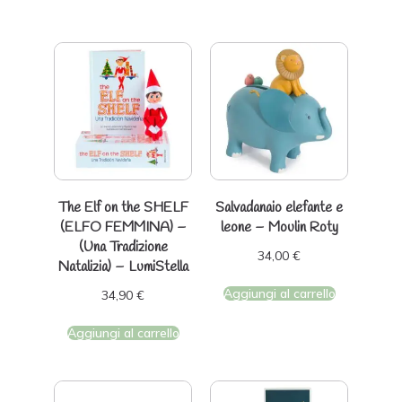
The Elf on the SHELF
Salvadanaio elefante e
(ELFO FEMMINA) –
leone – Moulin Roty
(Una Tradizione
34,00
€
Natalizia) – LumiStella
Aggiungi al carrello
34,90
€
Aggiungi al carrello