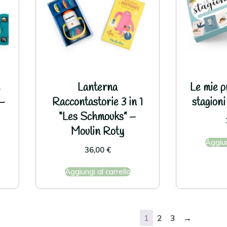
viti alla Nostra Newsletter
uendo autorizzo il trattamento dei miei dati come è stabilito 
e
Lanterna
Le mie p
Policy
e nella
Cookie Policy
 –
Raccontastorie 3 in 1
stagion
Iscriviti
“Les Schmouks” –
Moulin Roty
Aggiun
36,00
€
Aggiungi al carrello
1
2
3
→