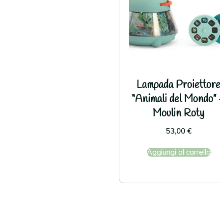
Iscri
Proseg
Lampada Proiettor
Privacy 
“Animali del Mondo”
Moulin Roty
53,00
€
Aggiungi al carrello