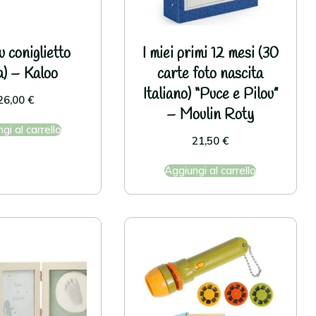
 coniglietto
I miei primi 12 mesi (30
a) – Kaloo
carte foto nascita
Italiano) “Puce e Pilou”
26,00
€
– Moulin Roty
gi al carrello
21,50
€
Aggiungi al carrello