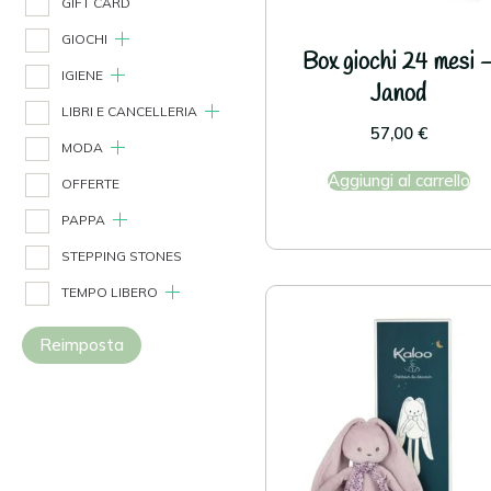
GIFT CARD
GIOCHI
Box giochi 24 mesi 
IGIENE
Janod
LIBRI E CANCELLERIA
57,00
€
MODA
Aggiungi al carrello
OFFERTE
PAPPA
STEPPING STONES
TEMPO LIBERO
Reimposta