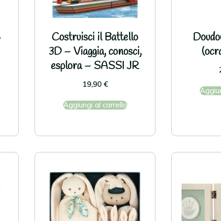
5
Costruisci il Battello
Doudou
3D – Viaggia, conosci,
(ocr
esplora – SASSI JR
19,90
€
Aggiun
Aggiungi al carrello