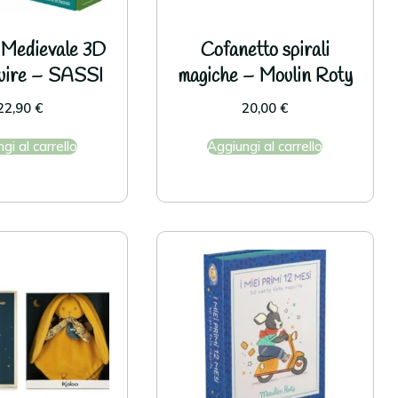
 Medievale 3D
Cofanetto spirali
ruire – SASSI
magiche – Moulin Roty
22,90
€
20,00
€
gi al carrello
Aggiungi al carrello