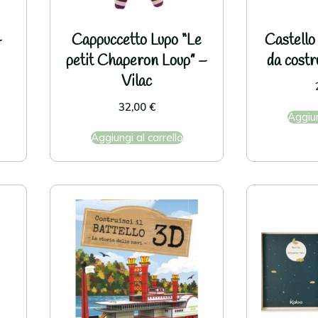
–
Cappuccetto Lupo “Le
Castello
petit Chaperon Loup” –
da cost
Vilac
32,00
€
Aggiun
Aggiungi al carrello