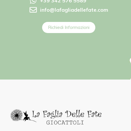
+39 342 576 5589
info@lafagliadellefate.com
Richiedi Informazioni