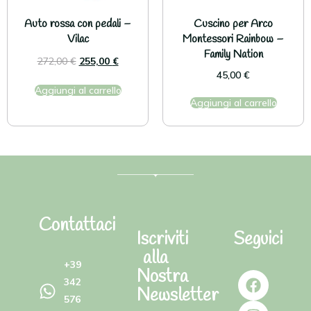
Auto rossa con pedali –
Cuscino per Arco
Vilac
Montessori Rainbow –
Family Nation
272,00
€
255,00
€
45,00
€
Aggiungi al carrello
Aggiungi al carrello
Contattaci
Iscriviti
Seguici
alla
+39
Nostra
342
Newsletter
576