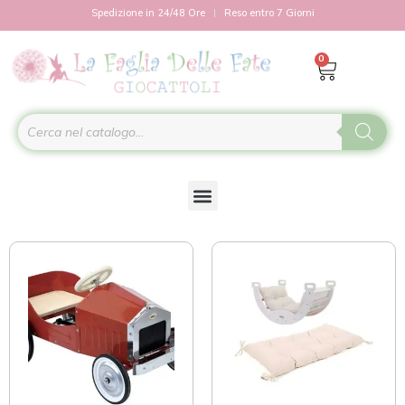
Spedizione in 24/48 Ore
Reso entro 7 Giorni
0