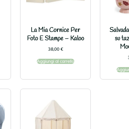
La Mia Cornice Per
Salvada
Foto E Stampe – Kaloo
su ta
Mou
38,00
€
Aggiungi al carrello
Aggiun