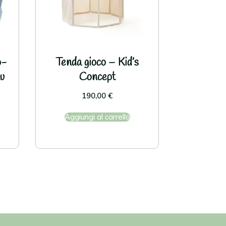
p-
Tenda gioco – Kid’s
u
Concept
190,00
€
Aggiungi al carrello