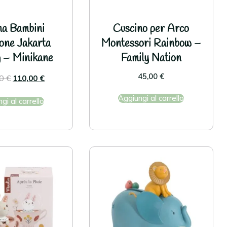
na Bambini
Cuscino per Arco
ione Jakarta
Montessori Rainbow –
 – Minikane
Family Nation
45,00
€
00
€
110,00
€
Aggiungi al carrello
gi al carrello