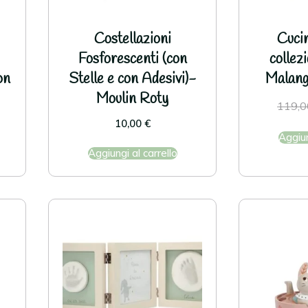
Costellazioni
Cuci
Fosforescenti (con
collez
on
Stelle e con Adesivi)-
Malang
Moulin Roty
119,
10,00
€
Aggiun
Aggiungi al carrello