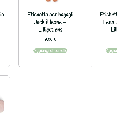
io
Etichetta per bagagli
Etichet
Jack il leone –
Lena l
Lilliputiens
Lil
9,00
€
Aggiungi al carrello
Aggiun