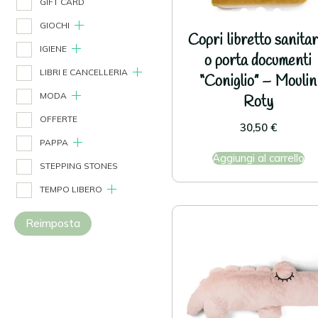
GIFT CARD
GIOCHI
Copri libretto sanitar
IGIENE
o porta documenti
LIBRI E CANCELLERIA
“Coniglio” – Moulin
MODA
Roty
OFFERTE
30,50
€
PAPPA
Aggiungi al carrello
STEPPING STONES
TEMPO LIBERO
Reimposta