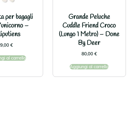
ta per bagagli
Grande Peluche
’unicorno –
Cuddle Friend Croco
liputiens
(Lungo 1 Metro) – Done
By Deer
9,00
€
80,00
€
gi al carrello
Aggiungi al carrello