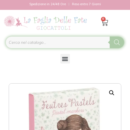
Spedizione in 24/48 Ore
Reso entro 7 Giorni
0