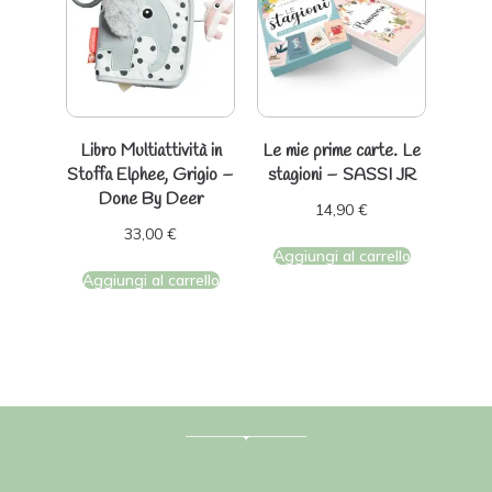
Libro Multiattività in
Le mie prime carte. Le
Stoffa Elphee, Grigio –
stagioni – SASSI JR
Done By Deer
14,90
€
33,00
€
Aggiungi al carrello
Aggiungi al carrello