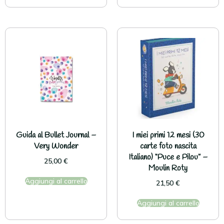
Guida al Bullet Journal –
I miei primi 12 mesi (30
Very Wonder
carte foto nascita
Italiano) “Puce e Pilou” –
25,00
€
Moulin Roty
Aggiungi al carrello
21,50
€
Aggiungi al carrello