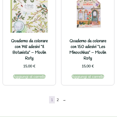
Quaderno da colorare
Quaderno da colorare
con 148 adesivi “Il
con 150 adesivi “Les
Botanista” – Moulin
Minouchkas” – Moulin
Roty
Roty
15,00
€
15,00
€
Aggiungi al carrello
Aggiungi al carrello
1
2
→