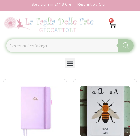
Spedizione in 24/48 Ore
Reso entro 7 Giorni
0