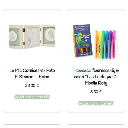
La Mia Cornice Per Foto
Pennarelli fluorescenti, 6
E Stampe – Kaloo
colori “Les Loufoques”-
Moulin Roty
38,00
€
8,50
€
Aggiungi al carrello
Aggiungi al carrello