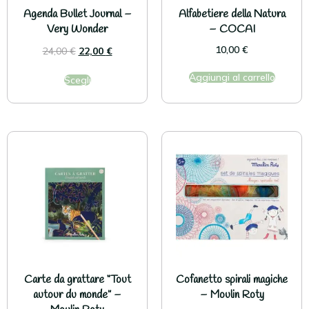
Agenda Bullet Journal –
Alfabetiere della Natura
Very Wonder
– COCAI
10,00
€
24,00
€
22,00
€
Aggiungi al carrello
Scegli
Carte da grattare “Tout
Cofanetto spirali magiche
autour du monde” –
– Moulin Roty