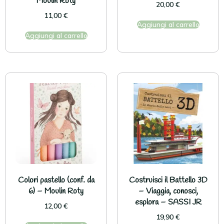
Moulin Roty
20,00
€
11,00
€
Aggiungi al carrello
Aggiungi al carrello
Colori pastello (conf. da
Costruisci il Battello 3D
6) – Moulin Roty
– Viaggia, conosci,
esplora – SASSI JR
12,00
€
19,90
€