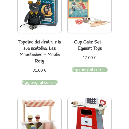
Topolino dei dentini e la
Cup Cake Set –
sua scatolina, Les
Egmont Toys
Moustaches – Moulin
17,00
€
Roty
Aggiungi al carrello
31,00
€
Aggiungi al carrello