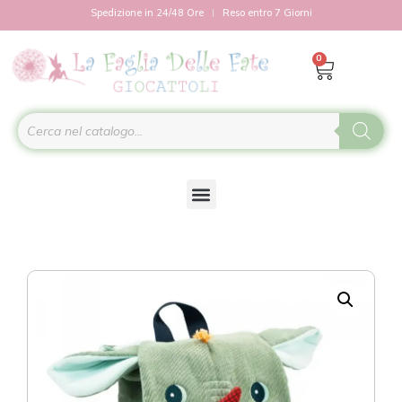
Spedizione in 24/48 Ore
Reso entro 7 Giorni
0