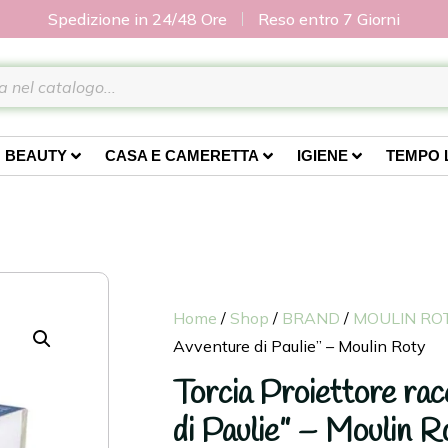
Spedizione in 24/48 Ore
Reso entro 7 Giorni
BEAUTY
CASA E CAMERETTA
IGIENE
TEMPO 
Home
/
Shop
/
BRAND
/
MOULIN RO
Avventure di Paulie” – Moulin Roty
Torcia Proiettore ra
di Paulie” – Moulin R