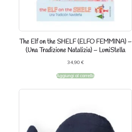
The Elf on the SHELF (ELFO FEMMINA) –
(Una Tradizione Natalizia) – LumiStella
34,90
€
Aggiungi al carrello