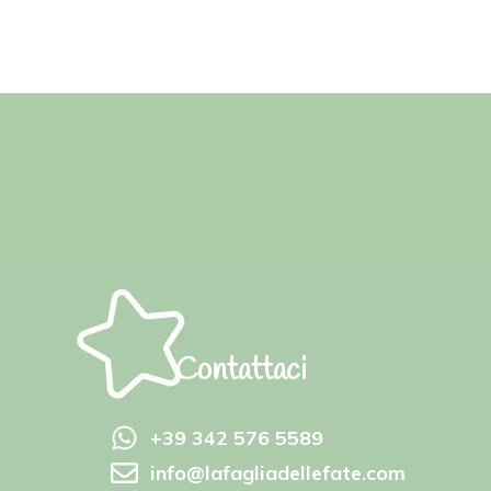
Contattaci
+39 342 576 5589
info@lafagliadellefate.com