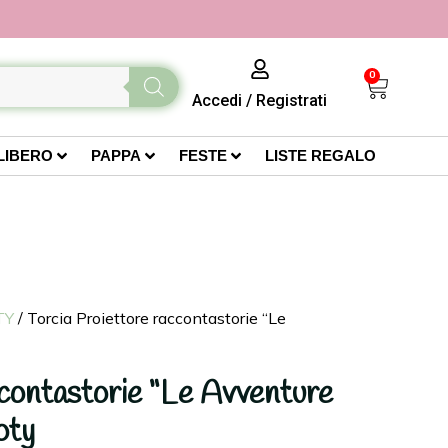
0
Accedi
/
Registrati
LIBERO
PAPPA
FESTE
LISTE REGALO
TY
/ Torcia Proiettore raccontastorie “Le
ccontastorie “Le Avventure
oty