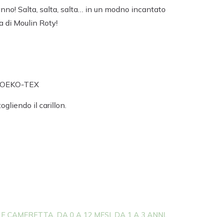
no! Salta, salta, salta… in un modno incantato
a di Moulin Roty!
to OEKO-TEX
gliendo il carillon.
 E CAMERETTA
DA 0 A 12 MESI
DA 1 A 3 ANNI
,
,
,