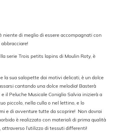
c’è niente di meglio di essere accompagnati con
a abbracciare!
lla serie Trois petits lapins di Moulin Roty, è
 la sua salopette dai motivi delicati, è un dolce
ilassarsi cantando una dolce melodia! Basterà
a e il Peluche Musicale Coniglio Salvia inizierà a
o piccolo, nella culla o nel lettino, e lo
i e di avventure tutte da scoprire! Non dovrai
morbido è realizzato con materiali di prima qualità
attraverso l’utilizzo di tessuti differenti!