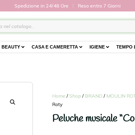
Spedizione in 24/48 Ore
Reso entro 7 Giorni
BEAUTY
CASA E CAMERETTA
IGIENE
TEMPO 
Home
/
Shop
/
BRAND
/
MOULIN RO
Roty
Peluche musicale “Con