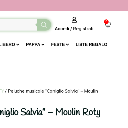
0
Accedi
/
Registrati
LIBERO
PAPPA
FESTE
LISTE REGALO
TY
/ Peluche musicale “Coniglio Salvia” – Moulin
iglio Salvia” – Moulin Roty