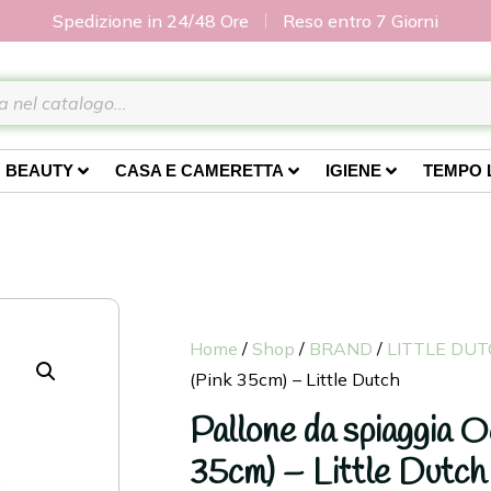
Spedizione in 24/48 Ore
Reso entro 7 Giorni
BEAUTY
CASA E CAMERETTA
IGIENE
TEMPO 
Home
/
Shop
/
BRAND
/
LITTLE DU
(Pink 35cm) – Little Dutch
Pallone da spiaggia 
35cm) – Little Dutch