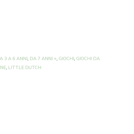
A 3 A 6 ANNI
DA 7 ANNI +
GIOCHI
GIOCHI DA
,
,
,
ENE
LITTLE DUTCH
,