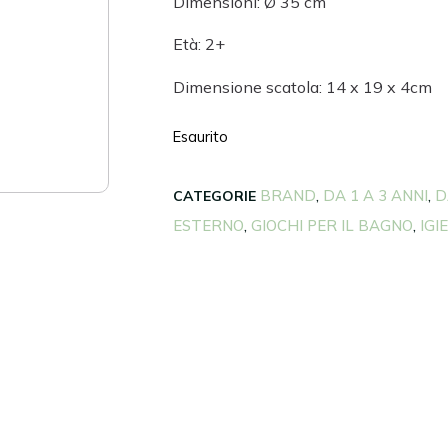
Dimensioni: Ø 35 cm
Età: 2+
Dimensione scatola: 14 x 19 x 4cm
Esaurito
BRAND
DA 1 A 3 ANNI
D
CATEGORIE
,
,
ESTERNO
GIOCHI PER IL BAGNO
IGI
,
,