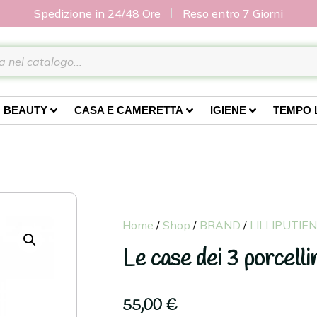
Spedizione in 24/48 Ore
Reso entro 7 Giorni
BEAUTY
CASA E CAMERETTA
IGIENE
TEMPO 
Home
/
Shop
/
BRAND
/
LILLIPUTIE
Le case dei 3 porcellin
55,00
€