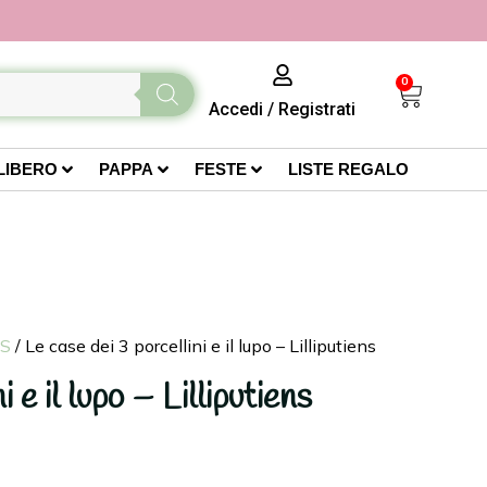
0
Accedi
/
Registrati
LIBERO
PAPPA
FESTE
LISTE REGALO
NS
/ Le case dei 3 porcellini e il lupo – Lilliputiens
i e il lupo – Lilliputiens