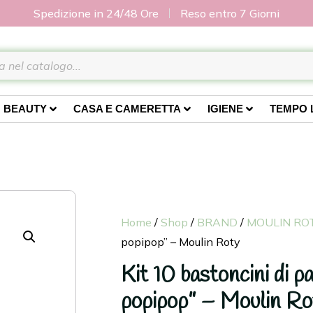
Spedizione in 24/48 Ore
Reso entro 7 Giorni
BEAUTY
CASA E CAMERETTA
IGIENE
TEMPO 
Home
/
Shop
/
BRAND
/
MOULIN RO
popipop” – Moulin Roty
Kit 10 bastoncini di p
popipop” – Moulin Ro