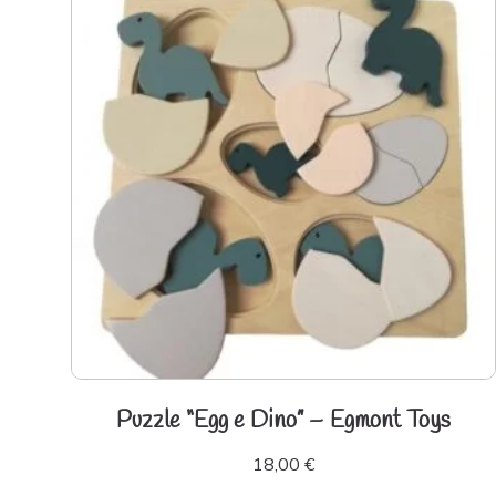
Puzzle “Egg e Dino” – Egmont Toys
18,00
€