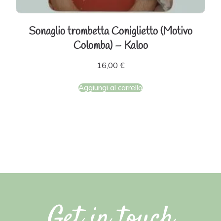
Sonaglio trombetta Coniglietto (Motivo
Colomba) – Kaloo
16,00
€
Aggiungi al carrello
Get in touch