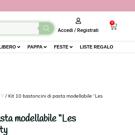
0
Accedi
/
Registrati
LIBERO
PAPPA
FESTE
LISTE REGALO
TY
/ Kit 10 bastoncini di pasta modellabile “Les
asta modellabile “Les
ty