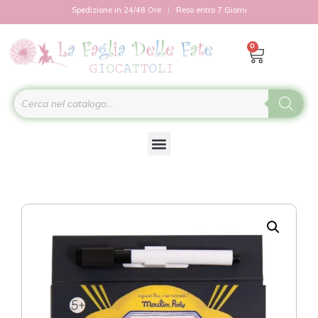
Spedizione in 24/48 Ore
Reso entro 7 Giorni
0