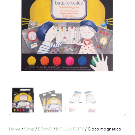
Home
/
Shop
/
BRAND
/
MOULIN ROTY
/ Gioco magnetico