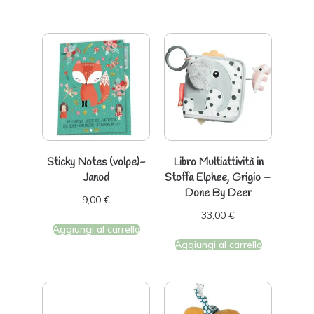
Sticky Notes (volpe)-
Libro Multiattività in
Janod
Stoffa Elphee, Grigio –
Done By Deer
9,00
€
33,00
€
Aggiungi al carrello
Aggiungi al carrello