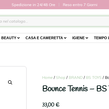
Spedizione in 24/48 Ore
Reso entro 7 Giorni
BEAUTY
CASA E CAMERETTA
IGIENE
TEMPO 
Home
/
Shop
/
BRAND
/
BS TOYS
/ B
Bounce Tennis – BS 
33,00
€