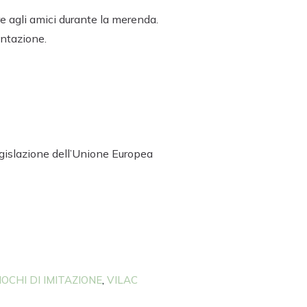
ire agli amici durante la merenda.
entazione.
egislazione dell’Unione Europea
IOCHI DI IMITAZIONE
VILAC
,