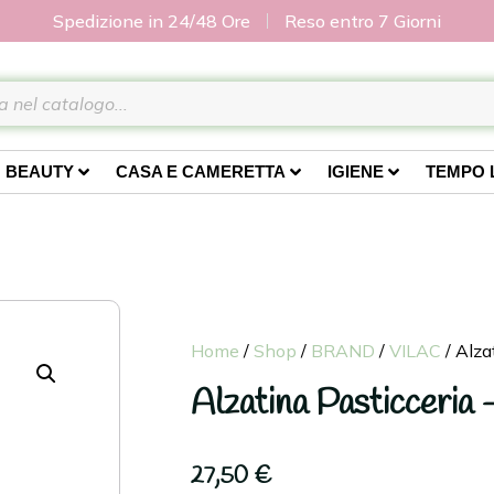
Spedizione in 24/48 Ore
Reso entro 7 Giorni
BEAUTY
CASA E CAMERETTA
IGIENE
TEMPO 
Home
/
Shop
/
BRAND
/
VILAC
/ Alza
Alzatina Pasticceria 
27,50
€