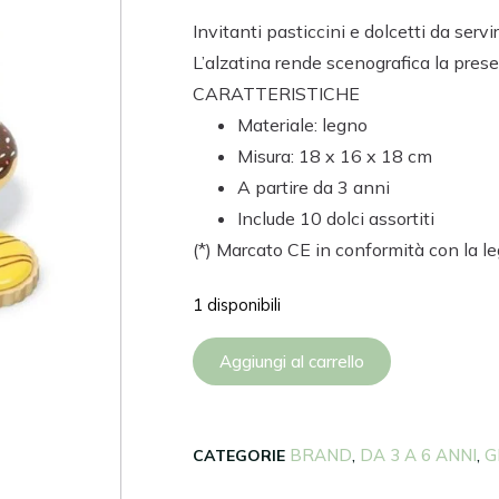
Invitanti pasticcini e dolcetti da serv
L’alzatina rende scenografica la pres
CARATTERISTICHE
Materiale: legno
Misura: 18 x 16 x 18 cm
A partire da 3 anni
Include 10 dolci assortiti
(*) Marcato CE in conformità con la l
1 disponibili
Aggiungi al carrello
BRAND
DA 3 A 6 ANNI
G
CATEGORIE
,
,