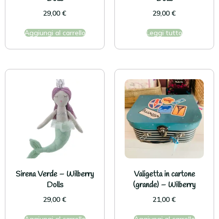
29,00
€
29,00
€
Aggiungi al carrello
Leggi tutto
Sirena Verde – Wilberry
Valigetta in cartone
Dolls
(grande) – Wilberry
29,00
€
21,00
€