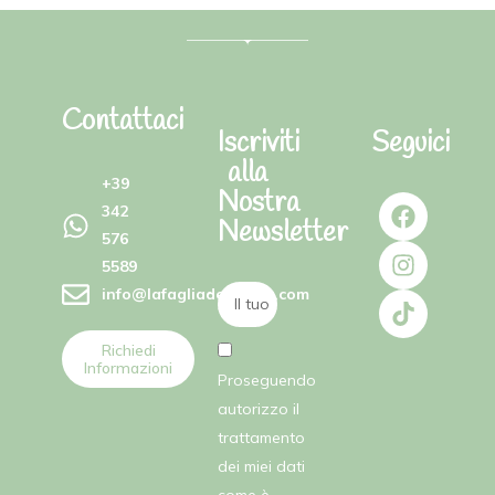
Contattaci
Iscriviti
Seguici
alla
+39
Nostra
342
Newsletter
576
5589
info@lafagliadellefate.com
Richiedi
Informazioni
Proseguendo
autorizzo il
trattamento
dei miei dati