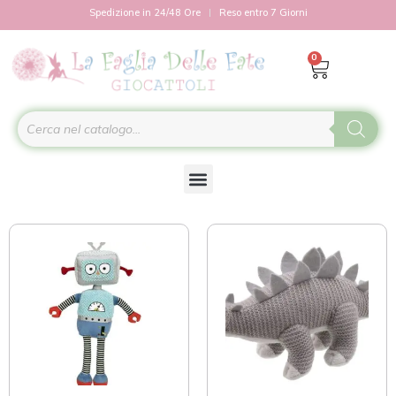
Spedizione in 24/48 Ore
Reso entro 7 Giorni
0